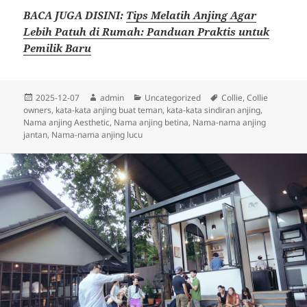
BACA JUGA DISINI:
Tips Melatih Anjing Agar
Lebih Patuh di Rumah: Panduan Praktis untuk
Pemilik Baru
Diposkan
Penulis
Kategori
Tag
2025-12-07
admin
Uncategorized
Collie
,
Collie
pada
owners
,
kata-kata anjing buat teman
,
kata-kata sindiran anjing
,
Nama anjing Aesthetic
,
Nama anjing betina
,
Nama-nama anjing
jantan
,
Nama-nama anjing lucu