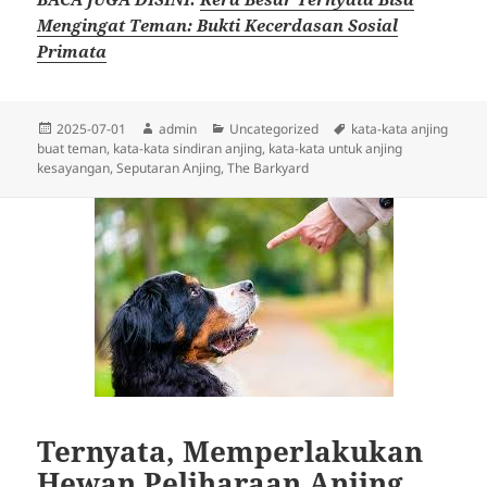
Mengingat Teman: Bukti Kecerdasan Sosial
Primata
Diposkan
Penulis
Kategori
Tag
2025-07-01
admin
Uncategorized
kata-kata anjing
pada
buat teman
,
kata-kata sindiran anjing
,
kata-kata untuk anjing
kesayangan
,
Seputaran Anjing
,
The Barkyard
Ternyata, Memperlakukan
Hewan Peliharaan Anjing